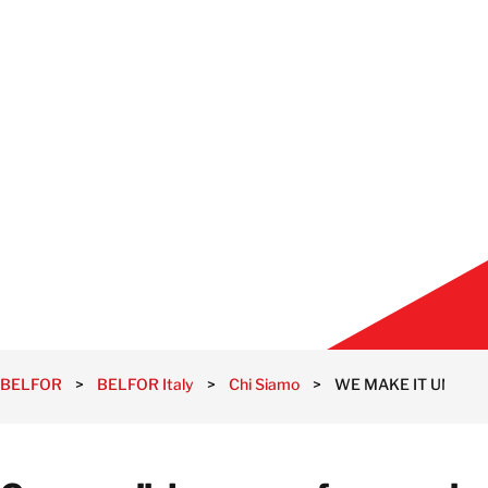
BELFOR
>
BELFOR Italy
>
Chi Siamo
>
WE MAKE IT UNDO