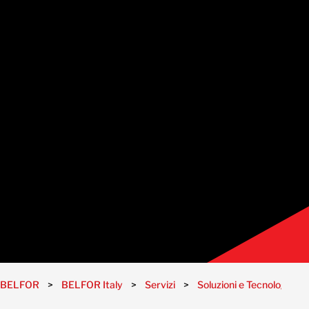
BELFOR
>
BELFOR Italy
>
Servizi
>
Soluzioni e Tecnologie
>