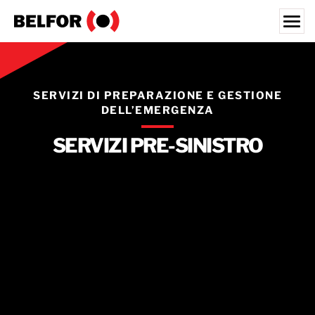
Skip
to
content
Search for:
SCENARI DI INTERVENTO
SERVIZI DI PREPARAZIONE E GESTIONE
DELL’EMERGENZA
SERVIZI
SERVIZI PRE-SINISTRO
CLIENTI
CASI DI SUCCESSO
NEWS & MEDIA
CHI SIAMO
LAVORA CON NOI
INDIRIZZI
ITALIA