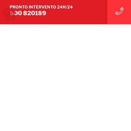
PRONTO INTERVENTO 24H/24
operative.
800 820189
SCOPRI LA SEDE BELFOR PIÙ VICINA A TE
SCOPRI LA SEDE BELFOR PIÙ VICINA A TE
WE MAKE IT UNDONE
COME SE IL DANNO NON
FOSSE MAI ACCADUTO.
Seguici su