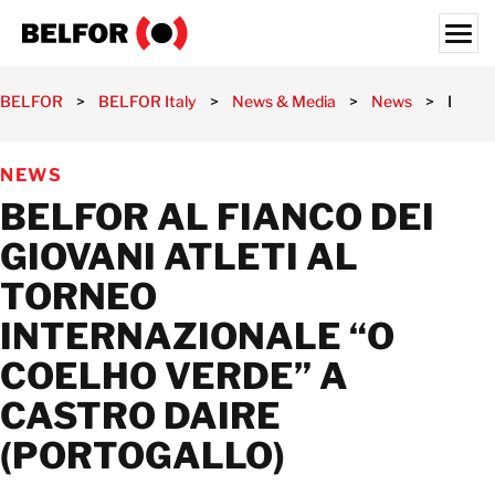
Skip
to
content
Search for:
BELFOR
>
BELFOR Italy
>
News & Media
>
News
>
BELFOR
SCENARI DI INTERVENTO
NEWS
SERVIZI
BELFOR AL FIANCO DEI
CLIENTI
GIOVANI ATLETI AL
CASI DI SUCCESSO
TORNEO
NEWS & MEDIA
INTERNAZIONALE “O
CHI SIAMO
COELHO VERDE” A
LAVORA CON NOI
CASTRO DAIRE
INDIRIZZI
(PORTOGALLO)
ITALIA