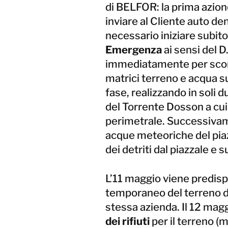
di BELFOR: la prima azion
inviare al Cliente auto de
necessario iniziare subito
Emergenza
ai sensi del 
immediatamente per scong
matrici terreno e acqua s
fase, realizzando in soli
del Torrente Dosson a cui
perimetrale. Successivamen
acque meteoriche del piazz
dei detriti dal piazzale e 
L’11 maggio viene predisp
temporaneo del terreno da
stessa azienda. Il 12 magg
dei rifiuti
per il terreno (