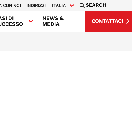
SEARCH
A CON NOI
INDIRIZZI
ITALIA
Sea
ASI DI
NEWS &
CONTATTACI
UCCESSO
MEDIA
CONTATTACI
Q)