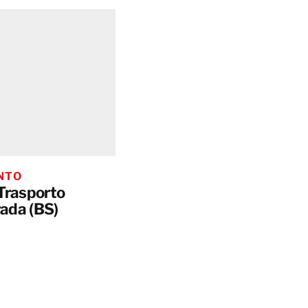
NTO
Trasporto
rada (BS)