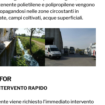
Taiwan
ntenente polietilene e polipropilene vengono
Thailandia
ropagandosi nelle zone circostanti in
te, campi coltivati, acque superficiali.
BELFOR DeHaDe
Rølund
Kiltin
RecoveryPRO Ltd.
LFOR
INTERVENTO RAPIDO
dente viene richiesto l’immediato intervento