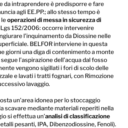
e da intraprendere è predisporre e fare
nuncia agli EE.PP.; allo stesso tempo è
 le
operazioni di messa in sicurezza di
D.Lgs 152/2006: occorre intervenire
iurare l’inquinamento da Diossine nelle
uperficiale. BELFOR interviene in questa
 due giorni una diga di contenimento a monte
 segue l’aspirazione dell’acqua dal fosso
te vengono sigillati i fori di scolo delle
ale e lavati i tratti fognari, con Rimozione
successivo lavaggio.
osta un’area idonea per lo stoccaggio
 scavare mediante materiali reperiti nella
io si effettua un’
analisi di classificazione
metalli pesanti, IPA, Dibenzodiossine, Fenoli).