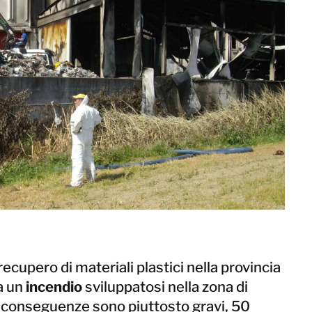
Norvegia
Paesi Bassi
Polonia
Regno Unito
Spagna
Svezia
Svizzera
Israele
Turchia
Corea
Giappone
recupero di materiali plastici nella provincia
Malaysia
a un
incendio
sviluppatosi nella zona di
Singapore
Le conseguenze sono piuttosto gravi, 50