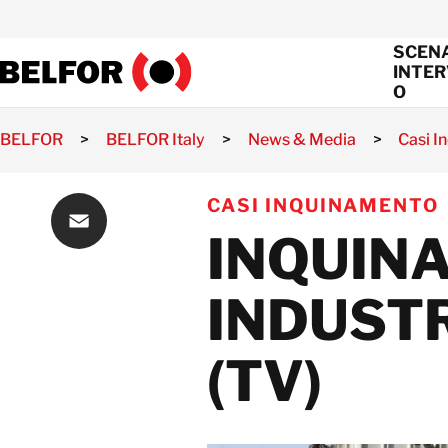
Skip
to
SCENA
content
INTE
O
BELFOR
>
BELFOR Italy
>
News & Media
>
Casi I
Prime Misu
CASI INQUINAMENTO
Bonifica e
INQUIN
Risanamen
Email
Ripristino 
INDUSTR
Ricostruzi
(TV)