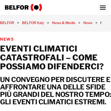
Skip
to
content
Search for:
BELFOR
>
BELFOR Italy
>
News & Media
>
News
>
Eventi
SCENARI DI INTERVENTO
NEWS
SERVIZI
EVENTI CLIMATICI
CLIENTI
CATASTROFALI – COME
CASI DI SUCCESSO
POSSIAMO DIFENDERCI?
NEWS & MEDIA
UN CONVEGNO PER DISCUTERE E
CHI SIAMO
AFFRONTARE UNA DELLE SFIDE
LAVORA CON NOI
PIÙ GRANDI DEL NOSTRO TEMPO:
INDIRIZZI
GLI EVENTI CLIMATICI ESTREMI.
ITALIA