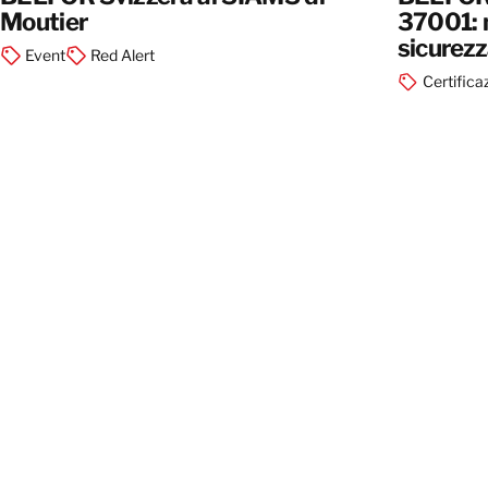
Moutier
37001: 
sicurezz
Event
Red Alert
sinistri
Certifica