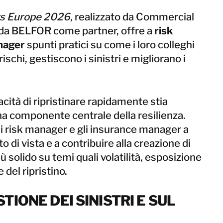
Norvegia
rs Europe 2026
, realizzato da Commercial
Paesi Bassi
da BELFOR come partner, offre a
risk
Polonia
nager
spunti pratici su come i loro colleghi
Regno Unito
Spagna
rischi, gestiscono i sinistri e migliorano i
Svezia
Svizzera
cità di ripristinare rapidamente stia
a componente centrale della resilienza.
Israele
i risk manager e gli insurance manager a
Turchia
o di vista e a contribuire alla creazione di
solido su temi quali volatilità, esposizione
 del ripristino.
Corea
Giappone
TIONE DEI SINISTRI E SUL
Malaysia
Singapore