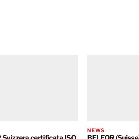
NEWS
Svizzera certificata ISO
BELFOR (Suisse)