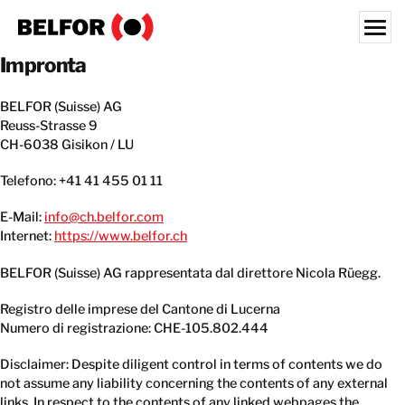
Skip
to
content
Impronta
Search for:
BELFOR (Suisse) AG
I NOSTRI CLIENTI
Reuss-Strasse 9
CH-6038 Gisikon / LU
SERVIZI
ATTUALITÀ
Telefono: +41 41 455 01 11
JOBS
E-Mail:
info
@ch.belfor.com
Internet:
https://www.belfor.ch
CHI SIAMO
BELFOR (Suisse) AG rappresentata dal direttore Nicola Rüegg.
SITES
Registro delle imprese del Cantone di Lucerna
SVIZZERA
Numero di registrazione: CHE-105.802.444
IT
Disclaimer: Despite diligent control in terms of contents we do
not assume any liability concerning the contents of any external
CONTATTATECI
links. In respect to the contents of any linked webpages the