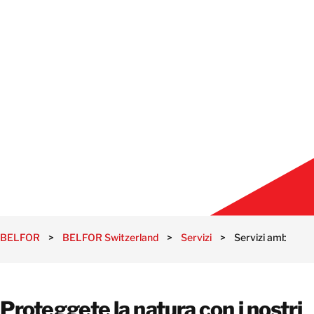
BELFOR
>
BELFOR Switzerland
>
Servizi
>
Servizi ambiental
Proteggete la natura con i nostri