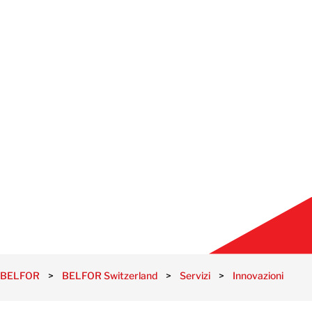
BELFOR
>
BELFOR Switzerland
>
Servizi
>
Innovazioni BEL