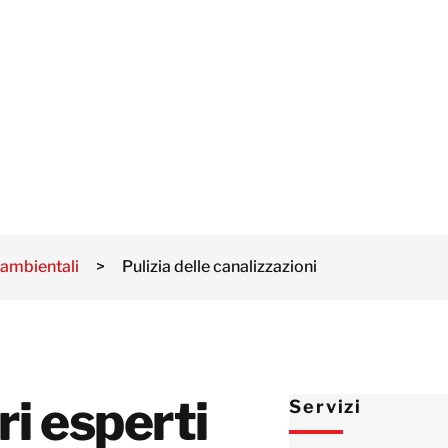
Norvegia
Paesi Bassi
Polonia
Regno Unito
Spagna
Svezia
Svizzera
Israele
 ambientali
>
Pulizia delle canalizzazioni
Turchia
Corea
Giappone
Malaysia
ri esperti
Servizi
Singapore