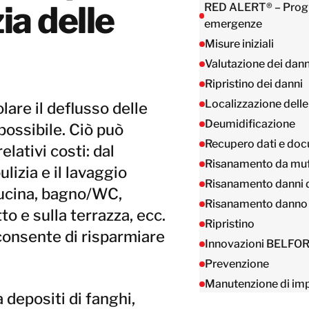
Taiwan
ia delle
RED ALERT® – Progr
Tailandia
emergenze
Misure iniziali
Valutazione dei dann
BELFOR DeHaDe
Ripristino dei danni
Rølund
Localizzazione delle
lare il deflusso delle
Kiltin
Deumidificazione
RecoveryPRO Ltd.
ossibile. Ciò può
Recupero dati e do
lativi costi: dal
Risanamento da mu
lizia e il lavaggio
Risanamento danni 
cucina, bagno/WC,
Risanamento danno
to e sulla terrazza, ecc.
Ripristino
consente di risparmiare
Innovazioni BELFO
Prevenzione
Manutenzione di imp
 depositi di fanghi,