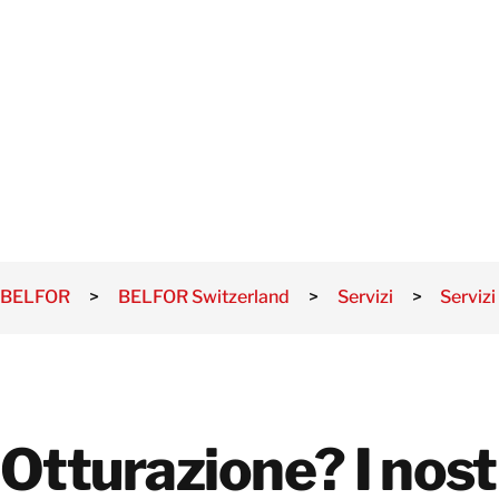
NI
BELFOR
>
BELFOR Switzerland
>
Servizi
>
Servizi
Otturazione? I nost