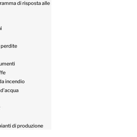
amma di risposta alle
i
 perdite
cumenti
ffe
da incendio
 d’acqua
R
ianti di produzione