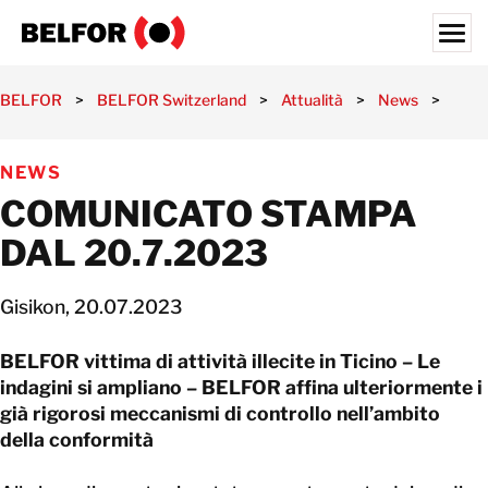
Skip
to
content
Search for:
BELFOR
>
BELFOR Switzerland
>
Attualità
>
News
>
Comu
I NOSTRI CLIENTI
NEWS
SERVIZI
COMUNICATO STAMPA
ATTUALITÀ
DAL 20.7.2023
JOBS
Gisikon, 20.07.2023
CHI SIAMO
SITES
BELFOR vittima di attività illecite in Ticino – Le
indagini si ampliano – BELFOR affina ulteriormente i
SVIZZERA
già rigorosi meccanismi di controllo nell’ambito
IT
della conformità
CONTATTATECI