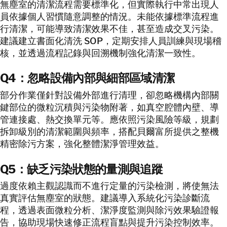
無塵室的清潔流程需要標準化，但實際執行中常出現人
員依據個人習慣隨意調整的情況。未能依據標準流程進
行清潔，可能導致清潔效果不佳，甚至造成交叉污染。
建議建立書面化清洗 SOP，定期安排人員訓練與現場稽
核，並透過流程記錄與回溯機制強化清潔一致性。
Q4：忽略設備內部與細部區域清潔
部分作業僅針對設備外部進行清理，卻忽略機構內部關
鍵部位的微粒沉積與污染物附著，如真空腔體內壁、導
管連接處、熱交換單元等。應依照污染風險等級，規劃
拆卸級別的清潔範圍與頻率，搭配貝爾富所提供之整機
精密除污方案，強化整體潔淨管理效益。
Q5：缺乏污染狀態的量測與追蹤
過度依賴主觀認識而不進行定量的污染檢測，將使無法
真實評估無塵室的狀態。建議導入系統化污染診斷流
程，透過表面微粒分析、潔淨度監測與除污效果驗證報
告，協助現場快速修正流程盲點與提升污染控制效率。