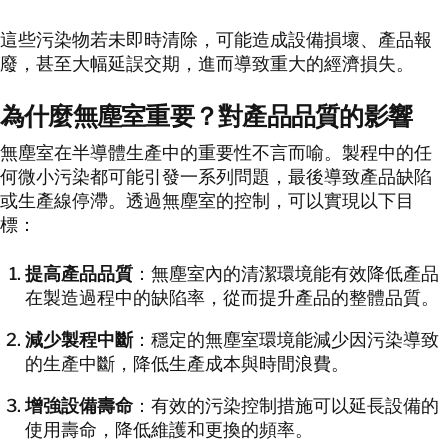
這些污染物若未即時清除，可能造成設備損壞、產品報
廢，甚至大幅延誤交期，進而導致重大的經濟損失。
為什麼無塵室重要？對產品品質的影響
無塵室在半導體生產中的重要性不言而喻。製程中的任
何微小污染都可能引發一系列問題，最後導致產品缺陷
或生產線停滯。透過無塵室的控制，可以實現以下目
標：
提高產品品質
：無塵室內的清潔環境能有效降低產品
在製造過程中的缺陷率，從而提升產品的整體品質。
減少製程中斷
：穩定的無塵室環境能減少因污染導致
的生產中斷，降低生產成本與時間浪費。
增強設備壽命
：有效的污染控制措施可以延長設備的
使用壽命，降低維護和更換的頻率。