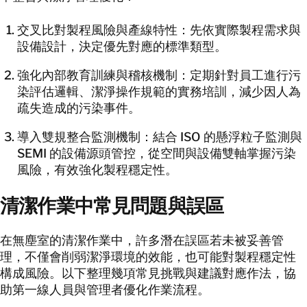
交叉比對製程風險與產線特性：先依實際製程需求與
設備設計，決定優先對應的標準類型。
強化內部教育訓練與稽核機制：定期針對員工進行污
染評估邏輯、潔淨操作規範的實務培訓，減少因人為
疏失造成的污染事件。
導入雙規整合監測機制：結合 ISO 的懸浮粒子監測與
SEMI 的設備源頭管控，從空間與設備雙軸掌握污染
風險，有效強化製程穩定性。
清潔作業中常見問題與誤區
在無塵室的清潔作業中，許多潛在誤區若未被妥善管
理，不僅會削弱潔淨環境的效能，也可能對製程穩定性
構成風險。以下整理幾項常見挑戰與建議對應作法，協
助第一線人員與管理者優化作業流程。