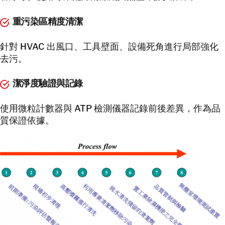
重污染區精度清潔
針對 HVAC 出風口、工具壁面、設備死角進行局部強化
去污。
潔淨度驗證與記錄
使用微粒計數器與 ATP 檢測儀器記錄前後差異，作為品
質保證依據。