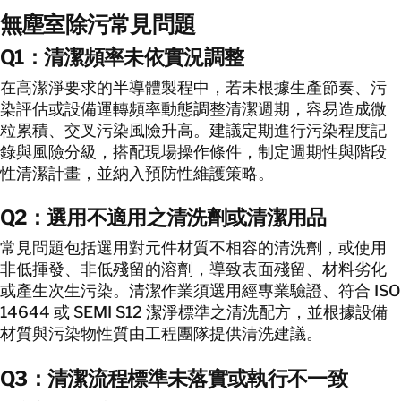
無塵室除污常見問題
Q1：清潔頻率未依實況調整
在高潔淨要求的半導體製程中，若未根據生產節奏、污
染評估或設備運轉頻率動態調整清潔週期，容易造成微
粒累積、交叉污染風險升高。建議定期進行污染程度記
錄與風險分級，搭配現場操作條件，制定週期性與階段
性清潔計畫，並納入預防性維護策略。
Q2：選用不適用之清洗劑或清潔用品
常見問題包括選用對元件材質不相容的清洗劑，或使用
非低揮發、非低殘留的溶劑，導致表面殘留、材料劣化
或產生次生污染。清潔作業須選用經專業驗證、符合 ISO
14644 或 SEMI S12 潔淨標準之清洗配方，並根據設備
材質與污染物性質由工程團隊提供清洗建議。
Q3：清潔流程標準未落實或執行不一致