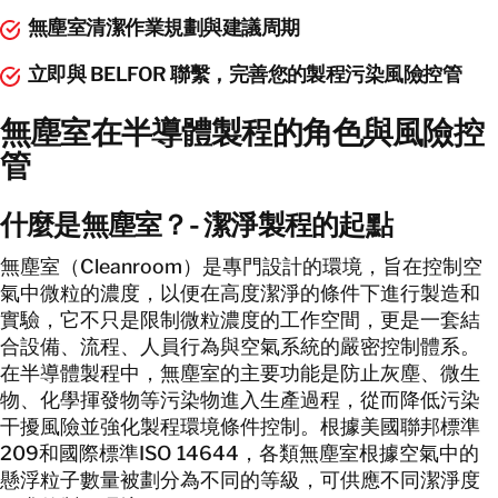
無塵室清潔作業規劃與建議周期
立即與 BELFOR 聯繫，完善您的製程污染風險控管
無塵室在半導體製程的角色與風險控
管
什麼是無塵室？- 潔淨製程的起點
無塵室（Cleanroom）是專門設計的環境，旨在控制空
氣中微粒的濃度，以便在高度潔淨的條件下進行製造和
實驗，它不只是限制微粒濃度的工作空間，更是一套結
合設備、流程、人員行為與空氣系統的嚴密控制體系。
在半導體製程中，無塵室的主要功能是防止灰塵、微生
物、化學揮發物等污染物進入生產過程，從而降低污染
干擾風險並強化製程環境條件控制。根據美國聯邦標準
209和國際標準ISO 14644，各類無塵室根據空氣中的
懸浮粒子數量被劃分為不同的等級，可供應不同潔淨度