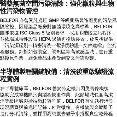
醫藥無菌空間污染清除：強化微粒與生物
性污染物管控
BELFOR 亦曾受託處理 GMP 等級藥品製造廠房的污染風
險管控。因應藥品廠房對無菌環境之高標準，BELFOR
團隊依據 ISO Class 5 級別要求，採用多階段去污程序，
並依場域特性設置 HEPA 過濾再循環裝置，於災後提供
「污染源鑑別—精密清洗—潔淨度驗證—文件建檔」全流
程服務。針對如包裝室、調劑區等高敏感區域，進行重
點復原作業，避免藥品生產受到交叉污染影響。
半導體製程關鍵設備：清洗後重啟驗證流
程實例
在半導體廠區，BELFOR 曾於特定機台因災害停機後，
協助完成整機除污與製程恢復作業。此類場域包含高潔
淨等級區域與極端微粒容許值，BELFOR 首先執行污染
現況調查與前處理記錄，針對微粒、有機物與金屬離子
進行分項清除，並採用高純度去離子水搭配真空乾燥程