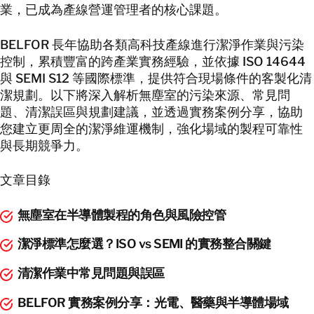
繁體中文
業，已成為產線營運管理者的核心課題。
與我們聯絡
BELFOR 長年協助各類高科技產線進行潔淨作業與污染
控制，累積豐富的跨產業實務經驗，並依據 ISO 14644
與我們聯絡
與 SEMI S12 等國際標準，提供符合現場條件的客製化清
潔規劃。以下將深入解析無塵室的污染來源、常見問
題、清潔誤區與規劃建議，並透過實務案例分享，協助
您建立更周全的潔淨維運機制，強化場域的製程可靠性
與長期競爭力。
文章目錄
無塵室在半導體製程的角色與風險控管
潔淨標準怎麼選？ISO vs SEMI 的實務整合關鍵
清潔作業中常見問題與誤區
BELFOR 實務案例分享：光電、醫藥與半導體場域