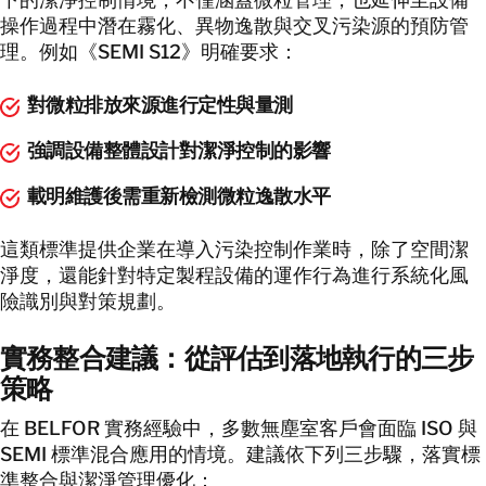
操作過程中潛在霧化、異物逸散與交叉污染源的預防管
理。例如《SEMI S12》明確要求：
對微粒排放來源進行定性與量測
強調設備整體設計對潔淨控制的影響
載明維護後需重新檢測微粒逸散水平
這類標準提供企業在導入污染控制作業時，除了空間潔
淨度，還能針對特定製程設備的運作行為進行系統化風
險識別與對策規劃。
實務整合建議：從評估到落地執行的三步
策略
在 BELFOR 實務經驗中，多數無塵室客戶會面臨 ISO 與
SEMI 標準混合應用的情境。建議依下列三步驟，落實標
準整合與潔淨管理優化：