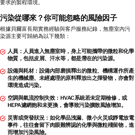
要求的製程環境。
污染從哪來？你可能忽略的風險因子
根據貝爾富長期實務經驗與客戶服務紀錄，無塵室內污
染源主要可歸納為以下幾類：
人員
：人員進入無塵室時，身上可能攜帶的微粒和化學
物質，包括皮屑、汗水等，都是潛在的污染源。
設備與耗材
：設備內部磨損釋出的微粒、機構運作所產
生的機械塵、未經處理的原料釋放出之揮發物，亦會對
環境造成污染。
空調與氣流控制失效
：HVAC系統若未定期檢修，或
HEPA濾網飽和未更換，會導致污染擴散風險增加。
災害或突發狀況
：如化學品洩漏、微小火災或靜電放電
事件，往往會留下肉眼難辨認的化學與微粒殘留物，進
而增加污染風險。