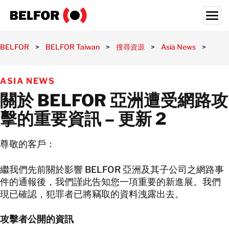
Skip
to
content
Search for:
BELFOR
>
BELFOR Taiwan
>
搜尋資源
>
Asia News
>
關於 
災前解決方案
ASIA NEWS
災後復原
關於 BELFOR 亞洲遭受網路攻
半導體
擊的重要資訊 – 更新 2
產業類別
搜尋資源
尊敬的客戶：
人才招募
繼我們先前關於影響 BELFOR 亞洲及其子公司之網路事
件的通報後，我們謹此告知您一項重要的新進展。我們
關於我們
現已確認，犯罪者已將竊取的資料洩露出去。
台灣辦事處
台湾
攻擊者公開的資訊