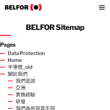
Skip
to
content
Search for:
BELFOR Sitemap
災前解決方案
災後復原
Pages
半導體
Data Protection
產業類別
Home
搜尋資源
半導體_old
關於我們
人才招募
我們是誰
亞洲
關於我們
實務經驗
台灣辦事處
研發
台湾
我們為何與眾不同