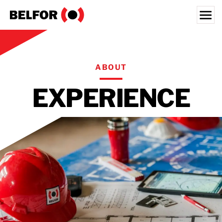
Skip
to
content
Search for:
災前解決方案
ABOUT
災後復原
EXPERIENCE
半導體
產業類別
搜尋資源
人才招募
關於我們
台灣辦事處
台湾