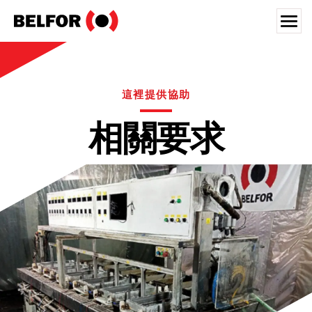
Skip
to
content
Search for:
災前解決方案
這裡提供協助
災後復原
相關要求
半導體
產業類別
搜尋資源
人才招募
關於我們
台灣辦事處
台湾