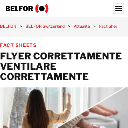
Skip
to
content
Search for:
BELFOR
>
BELFOR Switzerland
>
Attualità
>
Fact Sheets
>
I NOSTRI CLIENTI
FACT SHEETS
SERVIZI
FLYER CORRETTAMENTE
ATTUALITÀ
VENTILARE
JOBS
CORRETTAMENTE
CHI SIAMO
SITES
SVIZZERA
IT
CONTATTATECI