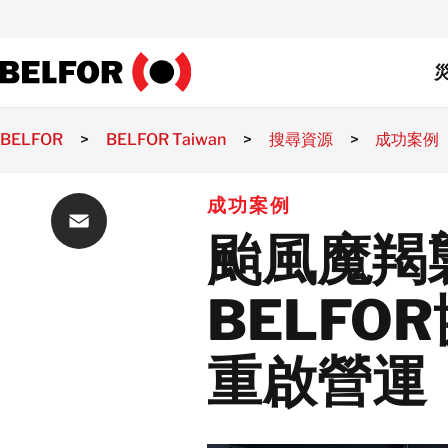
Skip
to
content
BELFOR
>
BELFOR Taiwan
>
搜尋資源
>
成功案例
工業
成功案例
船舶和離
半導體
颱風魔羯
Email
BELFO
重啟營運