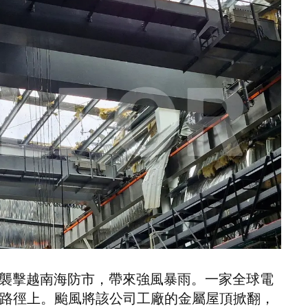
意大利
荷兰
挪威
瑞典
英国
波兰
西班牙
以色列
土耳其
台湾
日本
马来西亚
魔羯襲擊越南海防市，帶來強風暴雨。一家全球電
韩国
路徑上。颱風將該公司工廠的金屬屋頂掀翻，