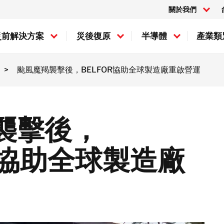
關於我們
災前解決方案
災後復原
半導體
產業類
>
颱風魔羯襲擊後，BELFOR協助全球製造廠重啟營運
加拿大
現場檢驗
美国
財產搶救
岸
火災損壞的復原
BELFOR Europe (EMEA HQ)
襲擊後，
奥地利
奥地利
R協助全球製造廠
奥地利
德国
丹麦
法国
爱尔兰