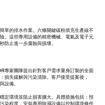
新加坡
泰国
BELFOR DeHaDe
簡單的排水作業。六條關鍵碳粉填充生產線不
Rølund
險。這些專用設備的精密機械、電氣及電子元
Kiltin
秒防止進一步腐蝕與損壞。
RecoveryPRO Ltd.
FOR專家團隊提出針對客戶需求量身訂製的全面
：損失緩解與污染清除。客戶接受提案後，
家與設備。
穩定環境並阻止損害擴大。具體措施包括：預
污染程度，安裝專用除濕設備以控制環境條件