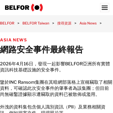
Skip
to
content
Search for:
BELFOR
>
BELFOR Taiwan
>
搜尋資源
>
Asia News
>
網路
災前解決方案
ASIA NEWS
災後復原
網路安全事件最終報告
半導體
產業類別
2026年4月16日，發現一起影響BELFOR亞洲所有實體
搜尋資源
資訊科技基礎設施的安全事件。
人才招募
鑒於INC Ransom集團在其暗網部落格上宣稱竊取了相關
資料，可確認此次安全事件的肇事者為該集團；但目前
關於我們
尚無確鑿證據顯示遭竊取的資料已被散佈或濫用。
台灣辦事處
外洩的資料集包含個人識別資訊（PII）及業務相關資
台湾
訊，例如損害文件、現場照片等。