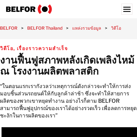
Skip
to
content
Search for:
BELFOR
>
BELFOR Thailand
>
แหล่งรวมข้อมูล
>
วิดีโอ
>
งา
ลูกค้าของเรา
วิดีโอ
,
เรื่องราวความสําเร็จ
บริการของเรา
งานฟื้นฟูสภาพหลังเกิดเพลิงไหม้
ภาคอุตสาหกรรม
ณ โรงงานผลิตพลาสติก
แหล่งรวมข้อมูล
สมัครงาน
“ในตอนแรกเรากังวลว่าเหตุการณ์ดังกล่าวจะทําให้การส่ง
มอบชิ้นส่วนรถยนต์ให้กับลูกค้าล่าช้า ซึ่งจะทําให้สายการ
เกี่ยวกับ
ผลิตของพวกเขาหยุดทํางาน อย่างไรก็ตาม BELFOR
สามารถฟื้นฟูอุปกรณ์ของเราได้อย่างรวดเร็ว เพื่อลดการหยุด
สถานที่ตั้ง
ชะงักในการผลิตของเรา”
ประเทศไทย
ไทย