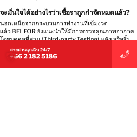
จะมั่นใจได้อย่างไรว่าเชื้อราถูกกำจัดหมดแล้ว?
นอกเหนือจากกระบวนการทำงานที่เข้มงวด
แล้ว BELFOR ยังแนะนำให้มีการตรวจคุณภาพอากาศ
โดยบุคคลที่สาม (Third-party Testing) หลังเสร็จสิ้น
งาน เพื่อเป็นการยืนยันอย่างเป็นกลางว่าพื้นที่นั้น
สายด่วนฉุกเฉิน 24/7
ปลอดภัย ปราศจากสปอร์เชื้อรา และมีคุณภาพอากาศที่
+66 2 182 5186
เหมาะสมสำหรับการกลับมาใช้งาน
หากพบปัญหาเชื้อรา ควรติดต่อ BELFOR ช่อง
ทางไหน?
คุณสามารถติดต่อ BELFOR Thailand ได้
ตลอด 24 ชั่วโมง ผ่านสายด่วนฉุกเฉิน +66 2 182
5186 หรือกรอกข้อมูลผ่านแบบฟอร์มหน้าเว็บไซต์ เพื่อ
ให้เจ้าหน้าที่ผู้เชี่ยวชาญเข้าไปประเมินหน้างานและ
วางแผนการกำจัดเชื้อราอย่างเร่งด่วน