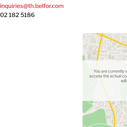
inquiries@th.belfor.com
02 182 5186
You are currently 
access the actual con
wil