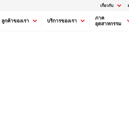
เกี่ยวกับ
ภาค
ลูกค้าของเรา
บริการของเรา
อุตสาหกรรม
แคนาดา
ไทย
อุตสาหกรรมทั่วไป
การประเมินความเสียหายของ
สหรัฐ
ญี่ปุ่น
ทรัพย์สิน
อุตสาหกรรมทางทะเลและนอก
มาเลเซีย
ชายฝั่ง
การบรรเทาความเสียหายของ
BELFOR Europe (EMEA HQ)
เกาหลี
ทรัพย์สิน
อุตสาหกรรมเซมิคอนดักเตอร์
สิงคโปร์
การกู้สภาพความเสียหายของ
อุตสาหกรรมการขนส่ง
ออสเตรีย
ไต้หวัน
ทรัพย์สิน
เบลเยียม
ความเสียหายจากไฟไหม้
แคนาดา
ความเสียหายจากน้ำ
สวิตเซอร์แลนด์
BELFOR
ความเสียหายจากเชื้อรา
เดนมาร์ก
Rølund
ความเสียหายจากภัยธรรมชาติ
ฝรั่งเศส
Kiltin
ไอร์แลนด์
Recover