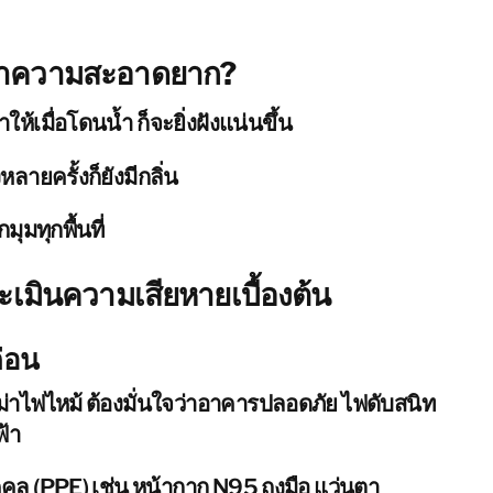
สิงคโปร์
ไต้หวัน
ทำความสะอาดยาก?
BELFOR DeHaDe
ให้เมื่อโดนน้ำ ก็จะยิ่งฝังแน่นขึ้น
Rølund
Kiltin
หลายครั้งก็ยังมีกลิ่น
RecoveryPRO Ltd.
ุมทุกพื้นที่
มินความเสียหายเบื้องต้น
่อน
่าไฟไหม้ ต้องมั่นใจว่าอาคารปลอดภัย ไฟดับสนิท
ฟ้า
คล (PPE) เช่น หน้ากาก N95 ถุงมือ แว่นตา