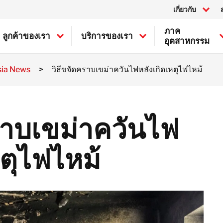
เกี่ยวกับ
ภาค
ลูกค้าของเรา
บริการของเรา
อุตสาหกรรม
sia News
>
วิธีขจัดคราบเขม่าควันไฟหลังเกิดเหตุไฟไหม้
แคนาดา
อุตสาหกรรมทั่วไป
การประเมินความเสียหายของ
สหรัฐ
ทรัพย์สิน
อุตสาหกรรมทางทะเลและนอก
ชายฝั่ง
การบรรเทาความเสียหายของ
BELFOR Europe (EMEA HQ)
ราบเขม่าควันไฟ
ทรัพย์สิน
อุตสาหกรรมเซมิคอนดักเตอร์
การกู้สภาพความเสียหายของ
อุตสาหกรรมการขนส่ง
ออสเตรีย
ทรัพย์สิน
เบลเยียม
หตุไฟไหม้
ความเสียหายจากไฟไหม้
แคนาดา
ความเสียหายจากน้ำ
สวิตเซอร์แลนด์
ความเสียหายจากเชื้อรา
เดนมาร์ก
ความเสียหายจากภัยธรรมชาติ
ฝรั่งเศส
ไอร์แลนด์