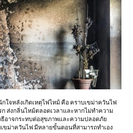
อิตาลี
เนเธอร์แลนด์
นอร์เวย์
สวีเดน
อังกฤษ
โปแลนด์
สเปน
อิสราเอล
ตุรกี
นักใจหลังเกิดเหตุไฟไหม้ คือ คราบเขม่าควันไฟ
ไทย
กปรก ส่งกลิ่นไหม้ตลอดเวลาและหากไม่ทำความ
ญี่ปุ่น
มาเลเซีย
กวิธีอาจกระทบต่อสุขภาพและความปลอดภัย
เกาหลี
าบเขม่าควันไฟ มีหลายขั้นตอนที่สามารถทำเอง