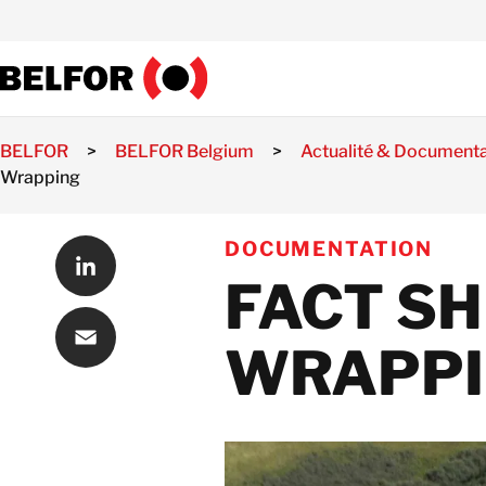
Skip
to
content
BELFOR
>
BELFOR Belgium
>
Actualité & Documenta
Wrapping
DOCUMENTATION
FACT SH
LinkedIn
WRAPP
Email