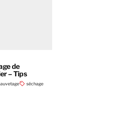
age de
r – Tips
sauvetage
séchage