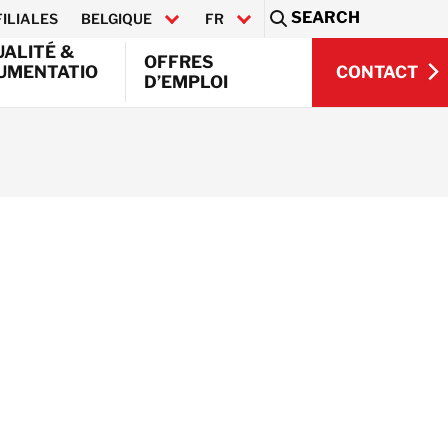
SEARCH
FILIALES
BELGIQUE
FR
Sea
UALITÉ &
OFFRES
CONTACT
UMENTATIO
D’EMPLOI
NL
CONTACT
on &
ment
 industriel
 Offshore
nementaux
tion