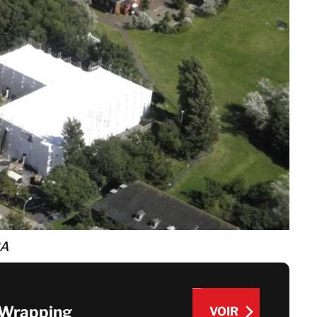
Italie
BELFOR DRYsmart
Norvège
Séchage de bâtiments
Pays-Bas
Séchage de
Pologne
documents et de
Royaume-Uni
données
Suède
Suisse
Israël
Turquie
Corée du Sud
RA
Japon
Malaisie
Singapour
 Wrapping
VOIR