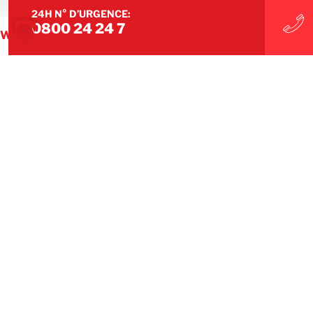
CONTACTEZ NOTRE ÉQUIPE
24H N° D’URGENCE:
0800 24 24 7
WE MAKE IT UNDONE
COMME SI LES DÉGÂTS
N'AVAIENT JAMAIS EU LIEU
Suivez-nous