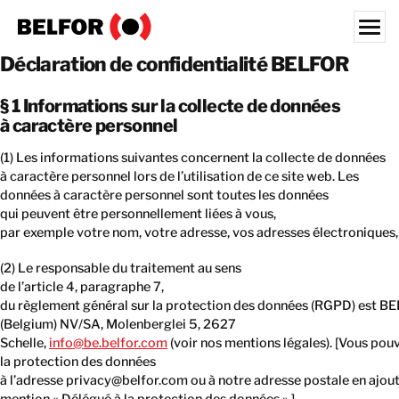
Skip
to
content
Déclaration de confidentialité BELFOR
Search for:
§ 1 Informations sur la collecte de données
NOS CLIENTS
à caractère personnel
NOS SERVICES
(1) Les informations suivantes concernent la collecte de données
à caractère personnel lors de l’utilisation de ce site web. Les
ACTUALITÉ & DOCUMENTATION
données à caractère personnel sont toutes les données
OFFRES D’EMPLOI
qui peuvent être personnellement liées à vous,
par exemple votre nom, votre adresse, vos adresses électroniques,
À PROPOS DE NOUS
(2) Le responsable du traitement au sens
de l’article 4, paragraphe 7,
NOS FILIALES
du règlement général sur la protection des données (RGPD) est B
BELGIQUE
(Belgium) NV/SA, Molenberglei 5, 2627
Schelle,
info@be.belfor.com
(voir nos mentions légales). [Vous pou
FR
la protection des données
à l’adresse
privacy@belfor.com
ou à notre adresse postale en ajout
CONTACT