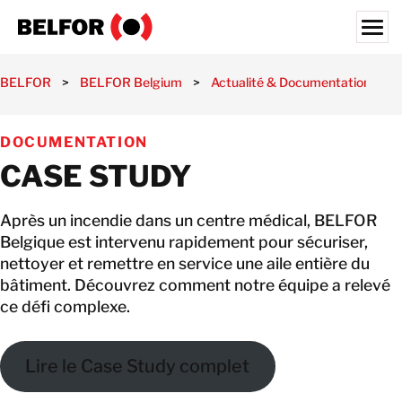
Skip
to
content
Search for:
BELFOR
>
BELFOR Belgium
>
Actualité & Documentation
>
NOS CLIENTS
DOCUMENTATION
NOS SERVICES
CASE STUDY
ACTUALITÉ & DOCUMENTATION
OFFRES D’EMPLOI
Après un incendie dans un centre médical, BELFOR
Belgique est intervenu rapidement pour sécuriser,
À PROPOS DE NOUS
nettoyer et remettre en service une aile entière du
bâtiment. Découvrez comment notre équipe a relevé
NOS FILIALES
ce défi complexe.
BELGIQUE
FR
Lire le Case Study complet
CONTACT