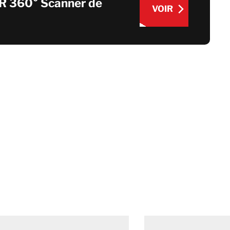
R 360° Scanner de
Taïwan
VOIR
Thaïlande
VOIR
BELFOR DeHaDe
Rølund
Kiltin
RecoveryPRO Ltd.