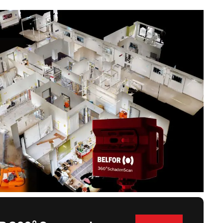
Italie
BELFOR DRYsmart
Norvège
Séchage de bâtiments
Pays-Bas
Séchage de
Pologne
documents et de
Royaume-Uni
données
Suède
Suisse
Israël
Turquie
Corée du Sud
Japon
Malaisie
Singapour