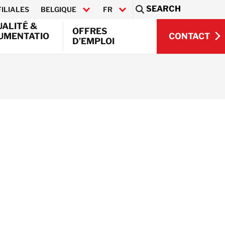
SEARCH
FILIALES
BELGIQUE
FR
Sea
UALITÉ &
OFFRES
CONTACT
UMENTATIO
D’EMPLOI
NL
CONTACT
on &
ment
 industriel
 Offshore
nementaux
tion