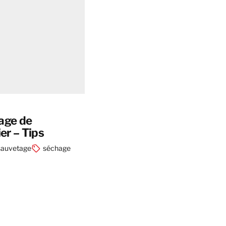
age de
r – Tips
sauvetage
séchage