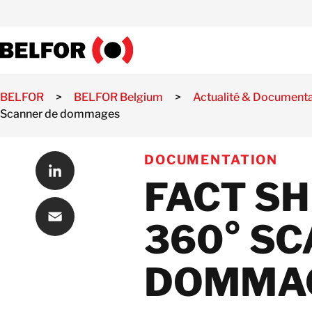
Skip
to
content
BELFOR
>
BELFOR Belgium
>
Actualité & Documenta
Scanner de dommages
DOCUMENTATION
FACT SH
LinkedIn
360° S
Email
DOMMA