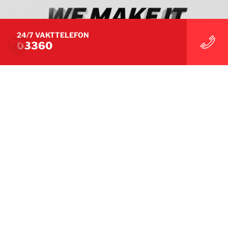
24/7 VAKTTELEFON
03360
Interessert i våre tjenester?
Har du spørsmål eller trenger øyeblikkelig hjelp?
Vi er her og klare til å hjelpe – vi ser frem til å høre
fra deg!
KONTAKT OSS