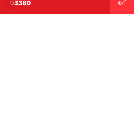
03360
KLIKK HER FOR Å KONTAKTE OSS
KLIKK HER FOR Å KONTAKTE OSS
WE MAKE IT UNDONE
Følg oss