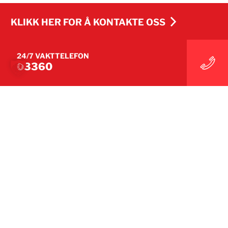
KLIKK HER FOR Å KONTAKTE OSS
24/7 VAKTTELEFON
KLIKK HER FOR Å KONTAKTE OSS
03360
WE MAKE IT UNDONE
Følg oss