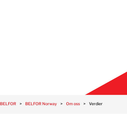
KONTAKT
BELFOR
>
BELFOR Norway
>
Om oss
>
Verdier