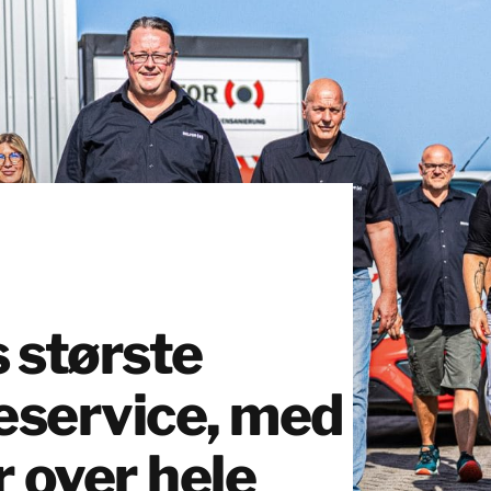
 største
eservice, med
r over hele