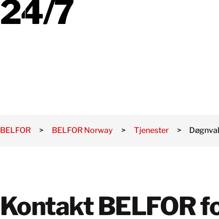
24/7
BELFOR
>
BELFOR Norway
>
Tjenester
>
Døgnva
Kontakt BELFOR fo