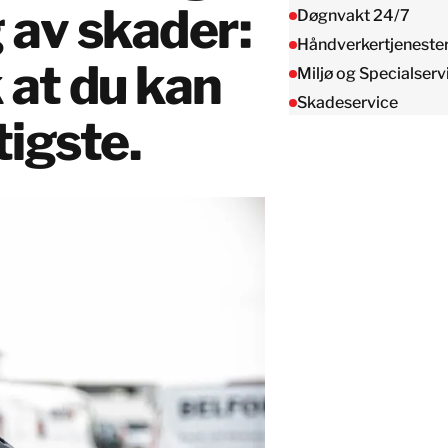
Taiwan
 av skader:
Døgnvakt 24/7
Thailand
Håndverkertjeneste
k at du kan
Miljø og Specialserv
Skadeservice
BELFOR DeHaDe
tigste.
Rølund
Kiltin
RecoveryPRO Ltd.