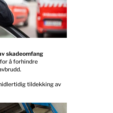
n av skadeomfang
for å forhindre
avbrudd.
idlertidig tildekking av