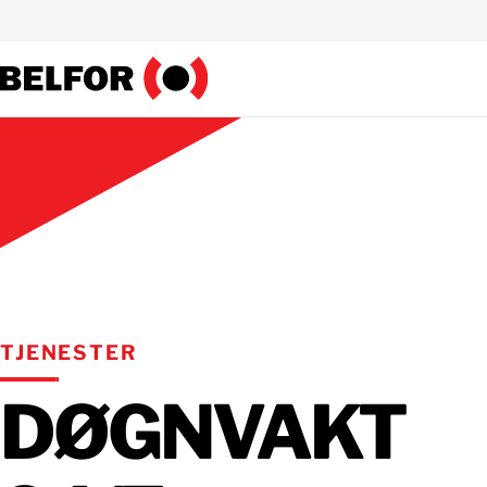
Skip
to
content
TJENESTER
DØGNVAKT