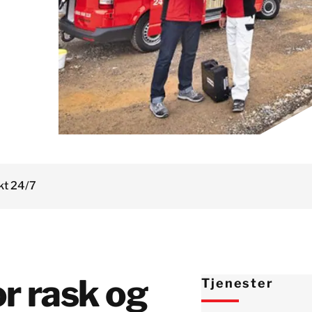
Østerrike
Polen
Spania
Storbritannia
Sveits
Sverige
Tyskland
Israel
kt 24/7
Tyrkia
Japan
Korea
Malaysia
r rask og
Tjenester
Singapore