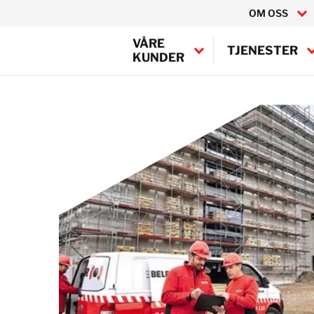
OM OSS
VÅRE
TJENESTER
KUNDER
Canada
USA
BELFOR Europe (EMEA H
Belgia
Danmark
Frankrike
Irland
Italia
Nederland
Norge