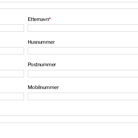
Østerrike
Polen
Spania
Etternavn
*
Storbritannia
Sveits
Husnummer
Sverige
Tyskland
Postnummer
Israel
Tyrkia
Mobilnummer
Japan
Korea
Malaysia
Singapore