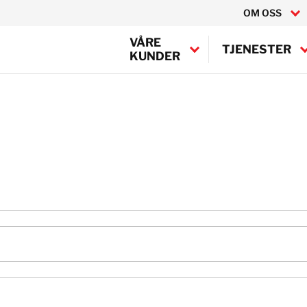
OM OSS
VÅRE
TJENESTER
KUNDER
Canada
USA
BELFOR Europe (EMEA H
Belgia
Danmark
Frankrike
Irland
Italia
Nederland
Norge