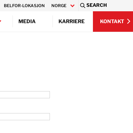
SEARCH
BELFOR-LOKASJON
NORGE
Sea
KONTAKT
MEDIA
KARRIERE
KONTAKT
BELFOR DeHaDe
Rølund
Kiltin
Q)
RecoveryPRO Ltd.