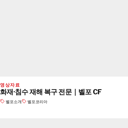
영상자료
화재·침수 재해 복구 전문｜벨포 CF
벨포소개
벨포코리아