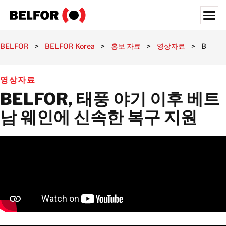
Skip
to
content
Search for:
BELFOR
>
BELFOR Korea
>
홍보 자료
>
영상자료
>
BELF
고객사
영상자료
제공 서비스
BELFOR, 태풍 야기 이후 베트
서비스 영역
남 웨인에 신속한 복구 지원
홍보 자료
채용정보
정보
위치
대한민국
한국어