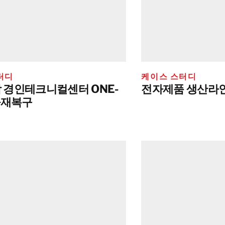
대만
태국
BELFOR DeHaDe
Rølund
터디
케이스 스터디
Kiltin
 경인테크니컬센터 ONE-
전자제품 생산라인
RecoveryPRO Ltd.
화재복구