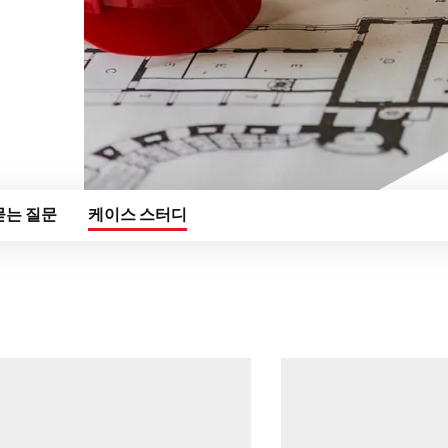
이탈리아
네덜란드
노르웨이
스웨덴
영국
폴란드
스페인
묻는 질문
케이스 스터디
이스라엘
터키어
대한민국
일본
말레이시아
싱가포르