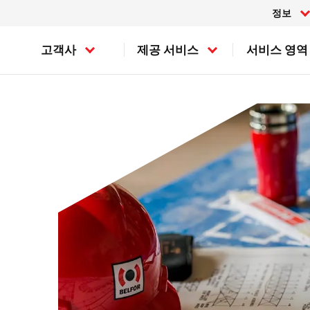
정보
고객사
제공 서비스
서비스 영역
손실 평가
캐나다
제조업
손실 경감
미국
조선 및 해양
손실 복구
반도체
화재 복구
BELFOR Europe (EMEA HQ)
물류업
침수 복구
풍수해 대비
오스트리아
벨기에
스위스
독일
덴마크
프랑스
아일랜드