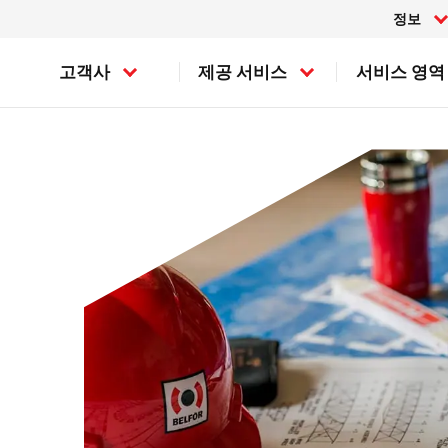
정보
고객사
제공 서비스
서비스 영역
손실 평가
캐나다
제조업
손실 경감
미국
조선 및 해양
손실 복구
반도체
화재 복구
BELFOR Europe (EMEA HQ)
물류업
침수 복구
풍수해 대비
오스트리아
벨기에
스위스
독일
덴마크
프랑스
아일랜드