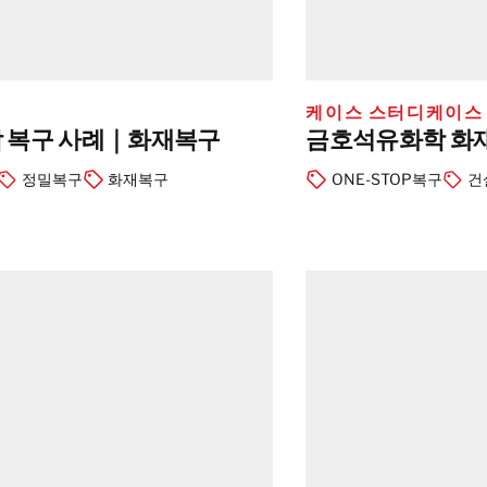
대만
태국
케이스 스터디
케이스
BELFOR DeHaDe
 복구 사례｜화재복구
금호석유화학 화재
Rølund
Kiltin
정밀복구
화재복구
ONE-STOP복구
건
RecoveryPRO Ltd.