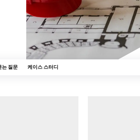
이탈리아
네덜란드
노르웨이
스웨덴
영국
폴란드
스페인
묻는 질문
케이스 스터디
이스라엘
터키어
대한민국
일본
말레이시아
싱가포르