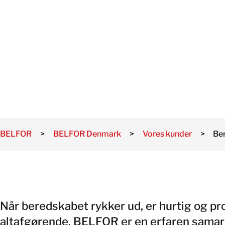
BELFOR
>
BELFOR Denmark
>
Vores kunder
>
Be
Når beredskabet rykker ud, er hurtig og pr
altafgørende. BELFOR er en erfaren samar