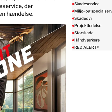
Taiwan
Skadeservice
eservice, der
Thailand
Miljø- og specialser
 en hændelse.
Skadedyr
Projektledelse
BELFOR DeHaDe
Rølund
Storskade
Kiltin
Håndværkere
RecoveryPRO Ltd.
RED ALERT®