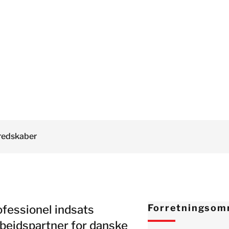
Østrig
Polen
Schweiz
Spanie
Storbritannien
Sverige
Tyskland
Israel
redskaber
Tyrkiet
Japan
Korea
Malaysia
ofessionel indsats
Forretningsom
Singapore
bejdspartner for danske