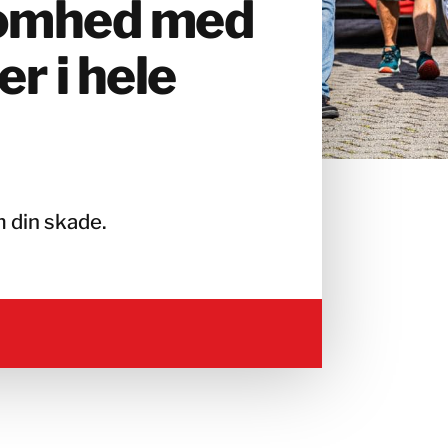
somhed med
er i hele
m din skade.