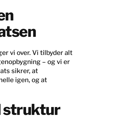
en
satsen
r vi over. Vi tilbyder alt
genopbygning – og vi er
ats sikrer, at
elle igen, og at
 struktur