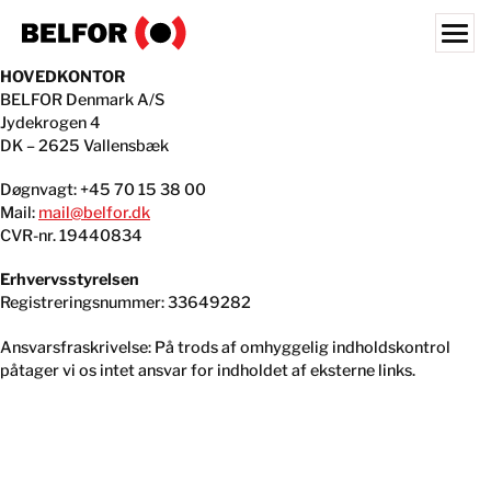
Skip
to
content
Search for:
HOVEDKONTOR
BELFOR Denmark A/S
Jydekrogen 4
VORES KUNDER
DK – 2625 Vallensbæk
FORRETNINGSOMRÅDER
Døgnvagt: +45 70 15 38 00
Mail:
mail@belfor.dk
VIDENSBANK
CVR-nr. 19440834
KARRIERE
Erhvervsstyrelsen
Registreringsnummer: 33649282
OM OS
Ansvarsfraskrivelse: På trods af omhyggelig indholdskontrol
AFDELINGER
påtager vi os intet ansvar for indholdet af eksterne links.
DANMARK
KONTAKT