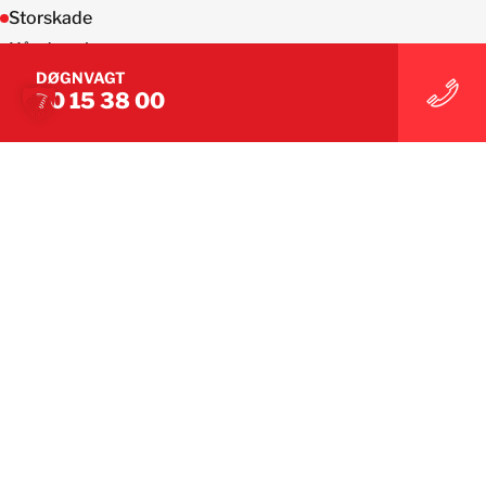
Storskade
Håndværkere
DØGNVAGT
RED ALERT®
70 15 38 00
VI TILBYDER DEN RETTE EKSPERTISE
BELFOR er den største
skadeservicevirksomhed med
tusindvis af kollegaer i hele
verden.