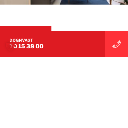
KONTAKT OS
DØGNVAGT
70 15 38 00
KONTAKT OS
Forretningsområder
Skadeservice
Miljø- og specialservice
Skadedyr
Projektledelse
Storskade
Håndværkere