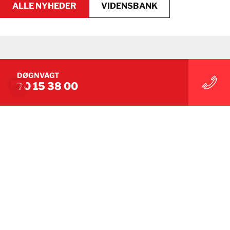
ALLE NYHEDER
VIDENSBANK
VIDENSBANK
ALLE NYHEDER
DØGNVAGT
70 15 38 00
NYHEDER
Sådan adskiller batteribrande sig fra konventionelle
brande