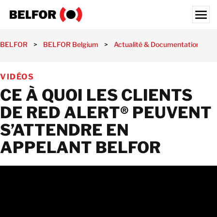
Skip
to
content
Search for:
BELFOR
>
BELFOR Belgium
>
Actualité & Documentation
>
NOS CLIENTS
VIDÉOS
NOS SERVICES
CE À QUOI LES CLIENTS
ACTUALITÉ & DOCUMENTATION
DE RED ALERT® PEUVENT
OFFRES D’EMPLOI
S’ATTENDRE EN
À PROPOS DE NOUS
APPELANT BELFOR
NOS FILIALES
BELGIQUE
FR
CONTACT