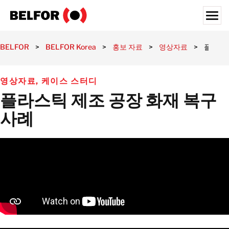
Skip
to
content
Search for:
BELFOR
>
BELFOR Korea
>
홍보 자료
>
영상자료
>
플라스틱
고객사
영상자료
,
케이스 스터디
제공 서비스
플라스틱 제조 공장 화재 복구
서비스 영역
사례
홍보 자료
채용정보
정보
위치
대한민국
한국어