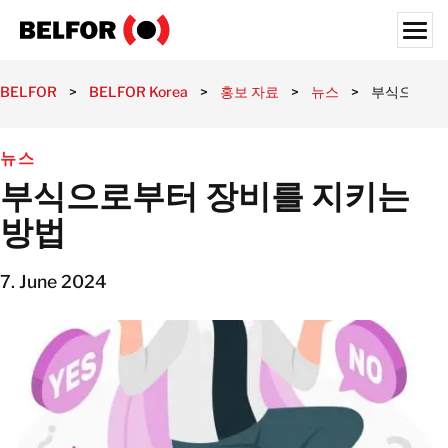
Skip
to
content
Search for:
BELFOR
>
BELFOR Korea
>
홍보 자료
>
뉴스
>
부식으로부터
고객사
뉴스
제공 서비스
부식으로부터 장비를 지키는
서비스 영역
방법
홍보 자료
채용정보
7. June 2024
정보
위치
대한민국
한국어