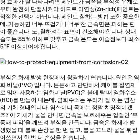
팅 효과가 잘 나타나려면 페인트가 금속을 부식성 유체로
부터 완전히 단절시켜야 하므로 아연성(Zn-rich)페인트는
적절한 선택이 아닙니다. 페인트 칠하는 방법 또한 중요한
데, 가능하면 너무 뜨겁거나 너무 찬 금속면은 피하는 편
이 좋습니다. 또, 칠하려는 표면이 건조해야 합니다. 상대
습도는 85% 이하로 맞추고 금속 온도는 이슬점보다 최소
5°F 이상이어야 합니다.
부식은 화재 발생 현장에서 창궐하기 쉽습니다. 원인은 염
화 비닐(PVC) 입니다. 튼튼하고 단단해서 케이블 절연재
로 많이 사용하는 염화비닐(PVC)은 불에 탈 때 염화수소
(HCI)를 만들어 내는데, 염화수소는 우리가 잘 아는 염산
의 기체 형태입니다. 염산이니 몸에는 정말 치명적이겠
죠? 이 기체가 물을 만나면 금속을 보호해주는 껍질인 ‘부
동태 피막’을 깨뜨려 부식을 만듭니다. 금속은 화재가 발
생했을 때 불로 손상을 한 번 입고, 불을 끄느라 물을 뒤집
어쓰면서 한 번 더 손상을 입습니다.