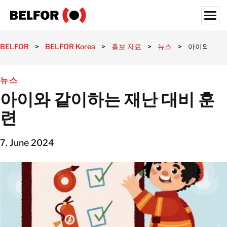
Skip
to
content
Search for:
BELFOR
>
BELFOR Korea
>
홍보 자료
>
뉴스
>
아이와 같이
고객사
뉴스
제공 서비스
아이와 같이하는 재난 대비 훈
서비스 영역
련
홍보 자료
채용정보
7. June 2024
정보
위치
대한민국
한국어