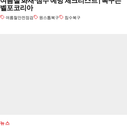
여름철 화재·침수 예방 체크리스트 | 복구는
벨포코리아
여름철안전점검
원스톱복구
침수복구
뉴스