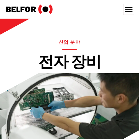
Skip
to
content
Search for:
고객사
산업 분야
제공 서비스
전자 장비
서비스 영역
홍보 자료
채용정보
정보
위치
대한민국
한국어