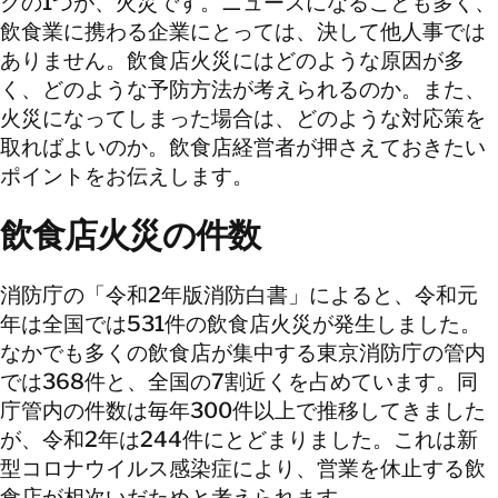
クの1つが、火災です。ニュースになることも多く、
飲食業に携わる企業にとっては、決して他人事では
ありません。飲食店火災にはどのような原因が多
く、どのような予防方法が考えられるのか。また、
火災になってしまった場合は、どのような対応策を
取ればよいのか。飲食店経営者が押さえておきたい
ポイントをお伝えします。
飲食店火災の件数
消防庁の「令和2年版消防白書」によると、令和元
年は全国では531件の飲食店火災が発生しました。
なかでも多くの飲食店が集中する東京消防庁の管内
では368件と、全国の7割近くを占めています。同
庁管内の件数は毎年300件以上で推移してきました
が、令和2年は244件にとどまりました。これは新
型コロナウイルス感染症により、営業を休止する飲
食店が相次いだためと考えられます。