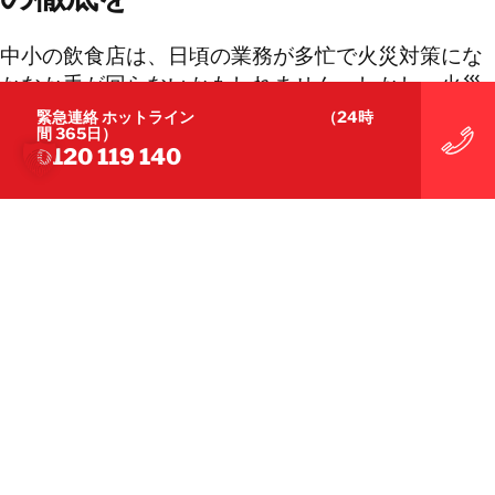
中小の飲食店は、日頃の業務が多忙で火災対策にな
かなか手が回らないかもしれません。しかし、火災
を起こしてしまったら、失うものは非常に大きくな
緊急連絡 ホットライン （24時
間 365日）
ります。まずは従業員の教育を通して「一人ひとり
0120 119 140
が火災を防ぐ」意識を徹底させることが大切です。
また、人為的な「うっかりミス」をなくすには、業
務オペレーションを全面的に見直す必要もあるかも
しれません。これは面倒かもしれませんが、長い目
で見れば安全で快適な厨房環境を実現し、持続可能
な飲食店経営につながるでしょう。
ご質問・ご相談は、こちらのお問い合わせフォーム
よりお送りください。
お問い合わせ