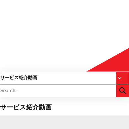
お問い合わせ
お問い合わせ
サービス紹介動画
All R
サービス紹介動画