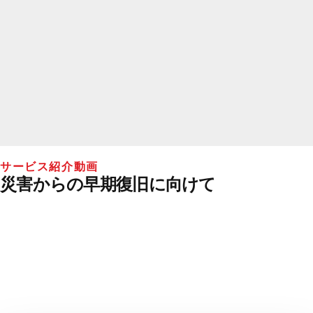
サービス紹介動画
災害からの早期復旧に向けて