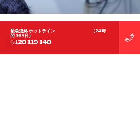
あらゆる災害に対する専門知識
緊急連絡 ホットライン （24時
間 365日）
私たちは、災害後にお客様が直面
0120 119 140
される難題を理解しています。
専任チームが、お客様一人ひとりに合わせた最適
なサポートを常に提供します。
お問合せはこちら
お問合せはこちら